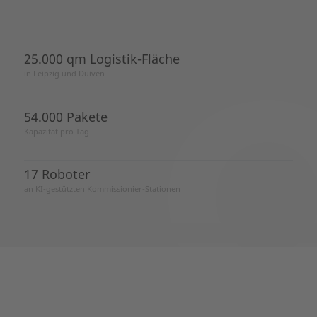
25.000 qm Logistik-Fläche
in Leipzig und Duiven
54.000 Pakete
Kapazität pro Tag
17 Roboter
an KI-gestützten Kommissionier-Stationen