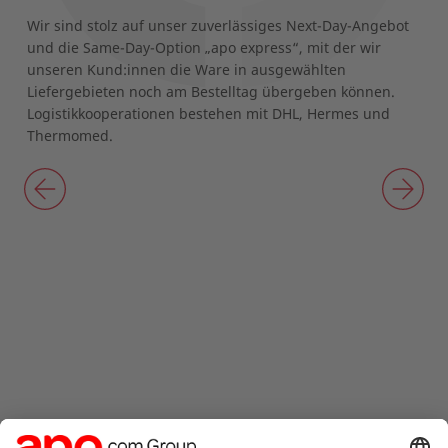
Wir sind stolz auf unser zuverlässiges Next-Day-Angebot
und die Same-Day-Option „apo express“, mit der wir
unseren Kund:innen die Ware in ausgewählten
Liefergebieten noch am Bestelltag übergeben können.
Logistikkooperationen bestehen mit DHL, Hermes und
Thermomed.