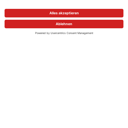
alle Pressemitteilungen ansehen
UNTERNEHMEN
KARRIERE
Unternehmensprofil
Stellenangebote