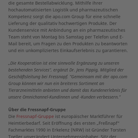
die gesamte Bestellabwicklung. Mithilfe ihrer
hochautomatisierten Logistik und pharmazeutischen
Kompetenz sorgt die apo.com Group für eine schnelle
Lieferung der qualitativ hochwertigen Produkte. Der
Kundenservice mit Anbindung an ein pharmazeutisches
Team steht von Montag bis Samstag per Telefon und E-
Mail bereit, um Fragen zu den Produkten zu beantworten
und ein unkompliziertes Einkaufserlebnis zu garantieren.
„Die Kooperation ist eine sinnvolle Ergänzung zu unseren
bestehenden Services“, ergänzt Dr. Jens Pippig, Mitglied der
Geschäftsleitung bei Fressnapf. ”Gemeinsam mit der apo.com
Group können wir nun ein breiteres Sortiment an
Tierarzneimitteln anbieten und damit das Kundenerlebnis für
unsere Omnichannel-Kundinnen und -Kunden verbessern.”
Über die Fressnapf-Gruppe
Die
Fressnapf-Gruppe
ist europäischer Marktführer für
Heimtierbedarf. Seit Eröffnung des ersten „Freßnapf“
Fachmarktes 1990 in Erkelenz (NRW) ist Gründer Torsten
Toeller unverändert Unternehmensinhaber. Sitz der